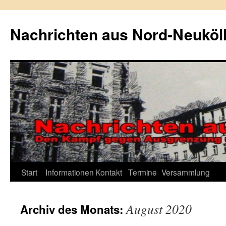
Zum
Inhalt
Nachrichten aus Nord-Neuköl
springen
Start
Informationen
Kontakt
Termine
Versammlung
August 2020
Archiv des Monats: