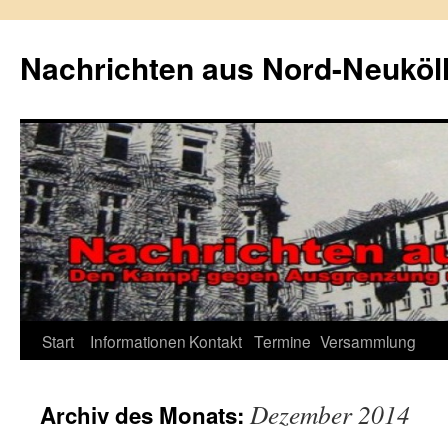
Zum
Inhalt
Nachrichten aus Nord-Neuköl
springen
Start
Informationen
Kontakt
Termine
Versammlung
Dezember 2014
Archiv des Monats: