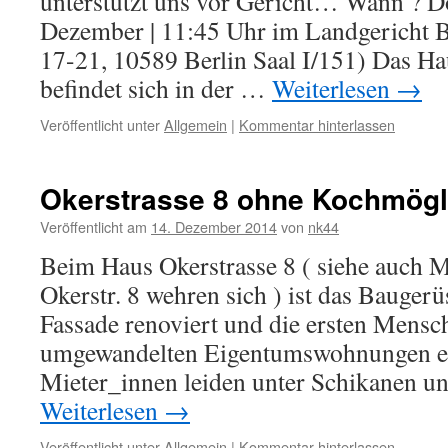
unterstützt uns vor Gericht… Wann ? D
Dezember | 11:45 Uhr im Landgericht B
17-21, 10589 Berlin Saal I/151) Das Hau
befindet sich in der …
Weiterlesen
→
Veröffentlicht unter
Allgemein
|
Kommentar hinterlassen
Okerstrasse 8 ohne Kochmögl
Veröffentlicht am
14. Dezember 2014
von
nk44
Beim Haus Okerstrasse 8 ( siehe auch M
Okerstr. 8 wehren sich ) ist das Bauger
Fassade renoviert und die ersten Mensch
umgewandelten Eigentumswohnungen ei
Mieter_innen leiden unter Schikanen u
Weiterlesen
→
Veröffentlicht unter
Allgemein
|
Kommentar hinterlassen