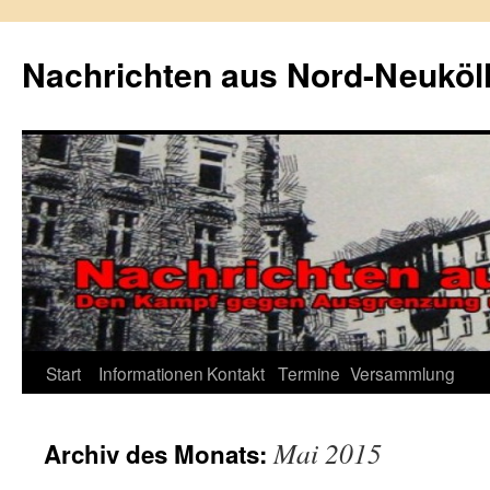
Zum
Inhalt
Nachrichten aus Nord-Neuköl
springen
Start
Informationen
Kontakt
Termine
Versammlung
Mai 2015
Archiv des Monats: