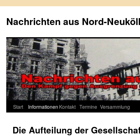
Zum
Inhalt
Nachrichten aus Nord-Neuköl
springen
Start
Informationen
Kontakt
Termine
Versammlung
Die Aufteilung der Gesellschaf