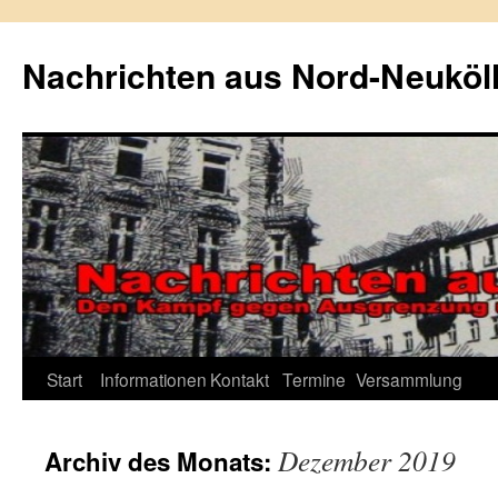
Zum
Inhalt
Nachrichten aus Nord-Neuköl
springen
Start
Informationen
Kontakt
Termine
Versammlung
Dezember 2019
Archiv des Monats: