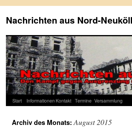
Zum
Inhalt
Nachrichten aus Nord-Neuköl
springen
Start
Informationen
Kontakt
Termine
Versammlung
August 2015
Archiv des Monats: