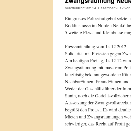
Zwangsräumung Neuköl
Veröffentlicht am
14. Dezember 2012
von
Ein grosses Polizeiaufgebot setzt
Boddinstrasse im Norden Neuköllns
5 weitere Pkws und Kleinbusse ran
Pressemitteilung vom 14.12.2012:
Solidarität mit Protesten gegen Z
Am heutigen Freitag, 14.12.12 wurd
Zwangsräumung mit massivem Polize
kurzfristig bekannt gewordene Räu
Nachbar*innen, Freund*innen und Mi
Weder der Geschäftsführer der Imm
Sunin, noch die Gerichtsvollzieheri
Aussetzung der Zwangsvollstrecku
begrüßt den Protest. Es wird deut
Mieten und Zwangsräumungen wehre
schwieriger, das Recht auf Profit 