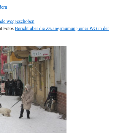
dern
ade weggeschoben
it Fotos
Bericht über die Zwangsräumung einer WG in der