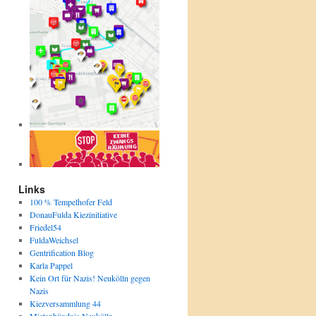
Links
100 % Tempelhofer Feld
DonauFulda Kiezinitiative
Friedel54
FuldaWeichsel
Gentrification Blog
Karla Pappel
Kein Ort für Nazis! Neukölln gegen
Nazis
Kiezversammlung 44
Mietenbündnis Neukölln