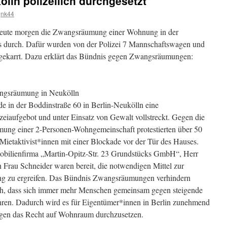
ln polizeilich durchgesetzt
nk44
e heute morgen die Zwangsräumung einer Wohnung in der
 durch. Dafür wurden von der Polizei 7 Mannschaftswagen und
gekarrt. Dazu erklärt das Bündnis gegen Zwangsräumungen:
wangsräumung in Neukölln
e in der Boddinstraße 60 in Berlin-Neukölln eine
iaufgebot und unter Einsatz von Gewalt vollstreckt. Gegen die
mung einer 2-Personen-Wohngemeinschaft protestierten über 50
etaktivist*innen mit einer Blockade vor der Tür des Hauses.
obilienfirma „Martin-Opitz-Str. 23 Grundstücks GmbH“, Herr
n Frau Schneider waren bereit, die notwendigen Mittel zur
ng zu ergreifen. Das Bündnis Zwangsräumungen verhindern
lich, dass sich immer mehr Menschen gemeinsam gegen steigende
n. Dadurch wird es für Eigentümer*innen in Berlin zunehmend
gegen das Recht auf Wohnraum durchzusetzen.