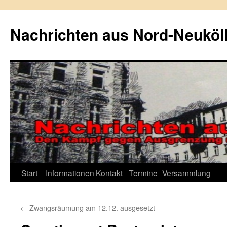
Zum
Inhalt
Nachrichten aus Nord-Neuköl
springen
Start
Informationen
Kontakt
Termine
Versammlung
←
Zwangsräumung am 12.12. ausgesetzt